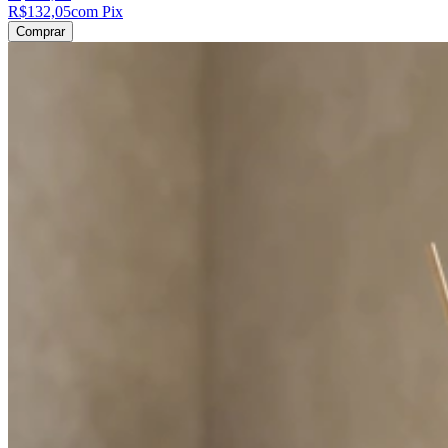
R$132,05
com Pix
Comprar